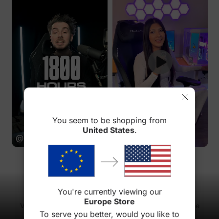
You seem to be shopping from
United States
.
@brockcreativeofficial
@sydbytes
Atlas Driver
You're currently viewing our
Europe Store
Vivez l'expérience de jeu ultime grâce à notre système
To serve you better, would you like to
d'éclairage interactif intelligent.