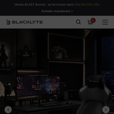
Passer au contenu
Ventes BLAST Bounty : se terminent dans
02d 12h 04m 34s.
Acheter maintenant >
0
0
item