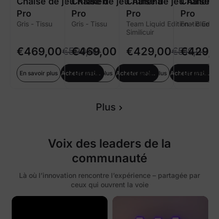
Chaise de jeu Kraken
Chaise de jeu Athena
Chaise de jeu Athena
Chaise d
Pro
Pro
Pro
Pro
Gris - Tissu
Gris - Tissu
Team Liquid Edition - Blue-
Fnatic Editi
Similicuir
€469,00
€469,00
€429,00
€429,
€599,00
€519,00
En savoir plus
En savoir plus
Acheter maintenant
En savoir plus
Acheter maintenant
En savoir plu
Acheter maintenant
Plus
Voix des leaders de la
communauté
Là où l’innovation rencontre l’expérience – partagée par
ceux qui ouvrent la voie