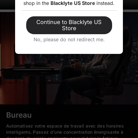
shop in the
Blacklyte US Store
instead.
En savoir plus
Continue to Blacklyte US
Store
No, please do not redirect me.
Bureau
Automatisez votre espace de travail avec des horaires
intelligents. Passez d'une concentration énergisante à