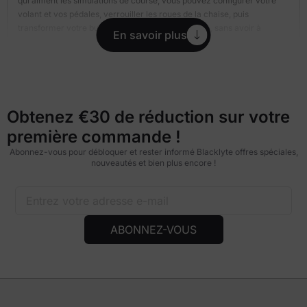
qui aiment les simulations de course, vous pouvez configurer votre
volant et vos pédales, verrouiller les roues de la chaise, puis
transformer votre bureau en simulation de course, sans avoir à
En savoir plus
dépenser des centaines pour une autre configuration.
Tom O.
Netherlands
Obtenez €30 de réduction sur votre
première commande !
Abonnez-vous pour débloquer et rester informé Blacklyte offres spéciales,
nouveautés et bien plus encore !
ABONNEZ-VOUS