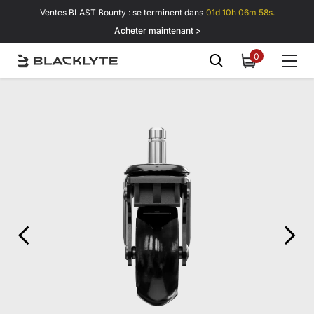
Passer au contenu
Ventes BLAST Bounty : se terminent dans
01d 10h 06m 58s.
Acheter maintenant >
0
0
item