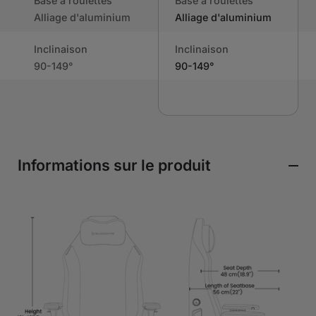
Base à roulettes
Base à roulettes
Alliage d'aluminium
Alliage d'aluminium
Inclinaison
Inclinaison
90-149°
90-149°
Informations sur le produit
Enregistrer
€399
€469
AJOUTER AU
€70
PANIER
Similicuir | Blanc