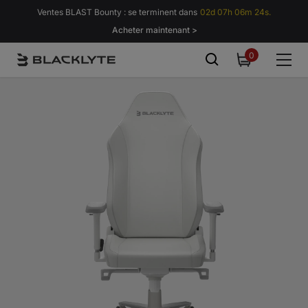
Passer au contenu
Ventes BLAST Bounty : se terminent dans
02d 07h 06m 19s.
Acheter maintenant >
0
0
item