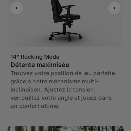
14° Rocking Mode
6
Détente maximisée
A
a
Trouvez votre position de jeu parfaite
H
à
grâce à notre mécanisme multi-
C
en
inclinaison. Ajustez la tension,
d
verrouillez votre angle et jouez dans
h
un confort ultime.
p