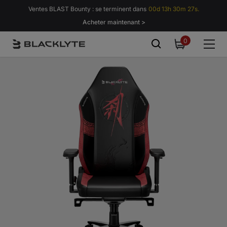
Passer au contenu
Ventes BLAST Bounty : se terminent dans
00d 13h 30m 23s.
Acheter maintenant >
0
0
item