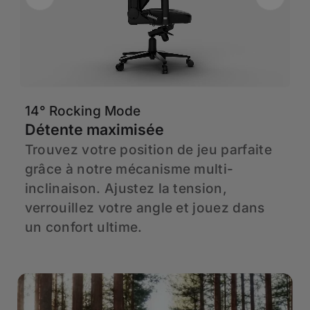
14° Rocking Mode
6
Détente maximisée
A
a
Trouvez votre position de jeu parfaite
H
à
grâce à notre mécanisme multi-
C
en
inclinaison. Ajustez la tension,
d
verrouillez votre angle et jouez dans
h
un confort ultime.
p