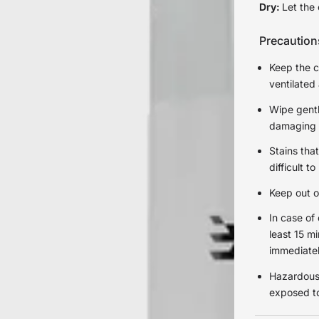
Dry:
Let the 
Precaution
Keep the co
ventilated
Wipe gentl
damaging t
Stains tha
difficult t
Keep out o
In case of 
least 15 m
immediatel
Hazardous 
exposed to