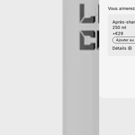
Vous aimerez
Après-sham
250 ml
+
€29
Ajouter au 
Détails