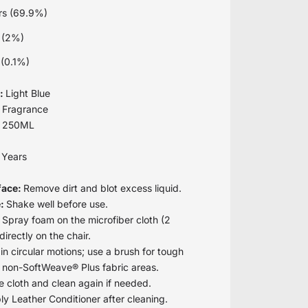
rs (69.9%)
s (2%)
 (0.1%)
r:
Light Blue
 Fragrance
:
250ML
 Years
face:
Remove dirt and blot excess liquid.
e:
Shake well before use.
:
Spray foam on the microfiber cloth (2
irectly on the chair.
in circular motions; use a brush for tough
d non-SoftWeave® Plus fabric areas.
e cloth and clean again if needed.
ly Leather Conditioner after cleaning.