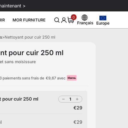
maintenant >
0
0
IR
MOR FURNITURE
item
Français
Europe
Europe
English
United States
s
>
Nettoyant pour cuir 250 ml
Deutsch
ur moniteur Atlas
Après-shampoing pour cuir 250
Nettoyant
Nouveau et conseil
À propos
Sale
Configuration gaming
ml
€99
€129
Canada
Español
intelligente
nt pour cuir 250 ml
Blogue
À propos de nous
€29
United Kingdom
Italiano
 et sans moisissure
Download
Événements
Avis
l gamer
Australia
Français
Affiliazione
3 paiements sans frais de
€9,67
avec
Japan
 pour cuir 250 ml
€29
l
€29