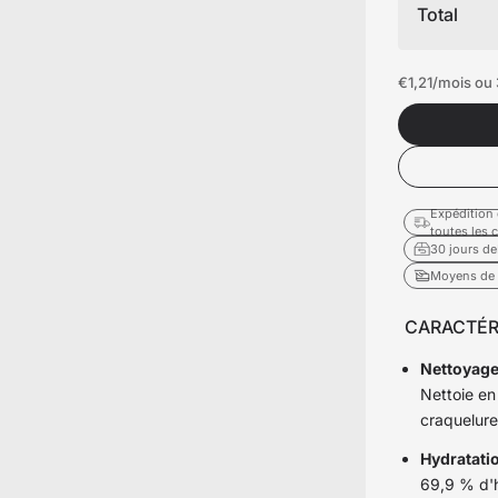
icles
Total
€1,21
/mois ou 
ommande
 premier fauteuil ou bureau
Expédition 
toutes les
30 jours de
Moyens de 
CARACTÉR
Nettoyage
Nettoie en
craquelures
Hydratatio
69,9 % d'