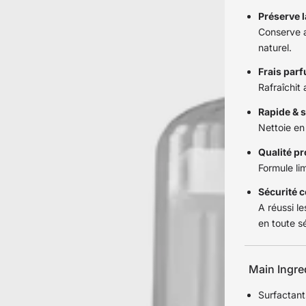
Préserve l
Conserve a
naturel.
Frais par
Rafraîchit
Rapide & s
Nettoie en
Qualité p
Formule li
Sécurité 
A réussi le
en toute s
Main Ingre
Surfactan