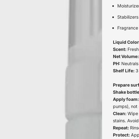
Moisturize
Stabilizer
Fragrance
Liquid Colo
Scent:
Fresh
Net Volume
PH:
Neutrals
Shelf Life:
3
Prepare sur
Shake bottl
Apply foam
pumps), not d
Clean:
Wipe 
stains. Avoi
Repeat:
Rins
Protect:
App