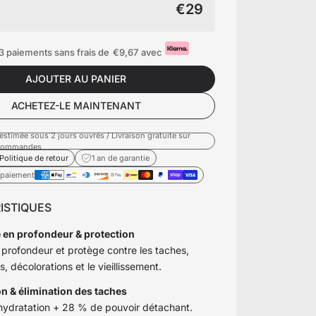
€29
3 paiements sans frais de
€9,67
avec
AJOUTER AU PANIER
ACHETEZ-LE MAINTENANT
estimée sous 2 jours ouvrés / Livraison gratuite sur
 commandes
Politique de retour
1 an de garantie
paiement
ISTIQUES
 en profondeur & protection
 profondeur et protège contre les taches,
, décolorations et le vieillissement.
n & élimination des taches
hydratation + 28 % de pouvoir détachant.