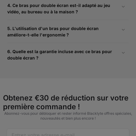
debout offre un réglage en hauteur fluide, une inclinaison, un
4. Ce bras pour double écran est-il adapté au jeu
pivotement et une rotation pour des orientations d'écran
vidéo, au bureau ou à la maison ?
aussi bien horizontales que verticales.
Oui. Le bras pour double écran Atlas est parfait pour le jeu,
la productivité au bureau et les installations à domicile,
5. L'utilisation d'un bras pour double écran
offrant un positionnement ergonomique tout en libérant de
améliore-t-elle l'ergonomie ?
l'espace sur le bureau.
Oui. Le bras pour double écran de bureau maintient les
moniteurs à la hauteur des yeux et à une distance idéale,
6. Quelle est la garantie incluse avec ce bras pour
réduisant ainsi les tensions au niveau du cou, des épaules et
double écran ?
des yeux pour une meilleure posture.
Le bras pour double écran Atlas est assorti d'une garantie
de 1 an, couvrant les défauts de fabrication et garantissant
une utilisation fiable à long terme.
Obtenez €30 de réduction sur votre
première commande !
Abonnez-vous pour débloquer et rester informé Blacklyte offres spéciales,
nouveautés et bien plus encore !