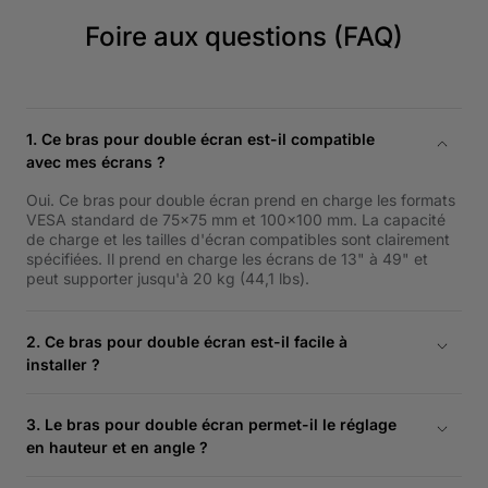
Foire aux questions (FAQ)
1. Ce bras pour double écran est-il compatible
avec mes écrans ?
Oui. Ce bras pour double écran prend en charge les formats
VESA standard de 75×75 mm et 100×100 mm. La capacité
de charge et les tailles d'écran compatibles sont clairement
spécifiées. Il prend en charge les écrans de 13" à 49" et
peut supporter jusqu'à 20 kg (44,1 lbs).
2. Ce bras pour double écran est-il facile à
installer ?
Oui. Ce bras pour double écran facile à installer est livré
avec tous les outils et instructions nécessaires. La plupart
3. Le bras pour double écran permet-il le réglage
des utilisateurs peuvent effectuer l'installation eux-mêmes
en hauteur et en angle ?
sans aide professionnelle, rendant le montage rapide et
simple.
Oui. Ce bras ajustable pour double écran pour bureau assis-