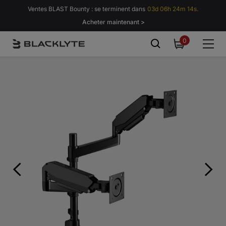
Passer au contenu
Ventes BLAST Bounty : se terminent dans
03d 06h 24m 13s.
Acheter maintenant >
0
0
item