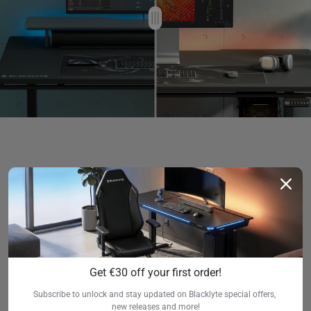
Installation facile en 5
étapes
Get €30 off your first order!
Subscribe to unlock and stay updated on Blacklyte special offers, 
new releases and more!