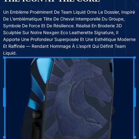
Un Emblème Proéminent De Team Liquid Orne Le Dossier, Inspiré
De L’emblématique Tête De Cheval Intemporelle Du Groupe,
Symbole De Force Et De Résilience. Réalisé En Broderie 3D
Sculptée Sur Notre Nexgen Eco Leatherette Signature, Il
Apporte Une Profondeur Superposée Et Une Esthétique Moderne
Et Raffinée — Rendant Hommage À L’esprit Qui Définit Team
Liquid.
Get €30 off your first order!
Subscribe to unlock and stay updated on Blacklyte special offers, 
new releases and more!
CLAIM YOUR DISCOUNT