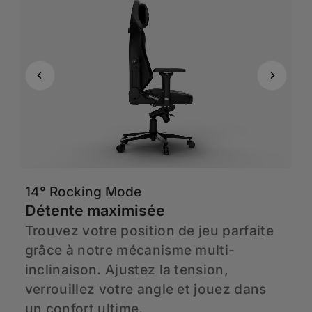
14° Rocking Mode
6
Détente maximisée
A
a
Trouvez votre position de jeu parfaite
H
à
grâce à notre mécanisme multi-
C
en
inclinaison. Ajustez la tension,
d
verrouillez votre angle et jouez dans
h
un confort ultime.
p