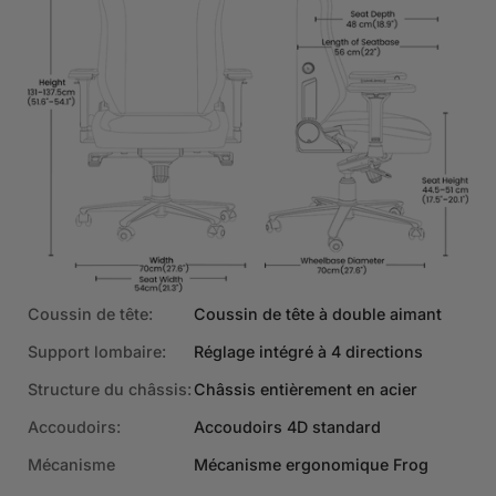
Coussin de tête:
Coussin de tête à double aimant
Support lombaire:
Réglage intégré à 4 directions
Structure du châssis:
Châssis entièrement en acier
€469
Accoudoirs:
Accoudoirs 4D standard
AJOUTER AU
PANIER
Tissu | Craie
Mécanisme
Mécanisme ergonomique Frog