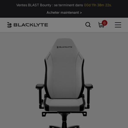
Passer au contenu
Ventes BLAST Bounty : se terminent dans
00d 11h 38m 16s.
Acheter maintenant >
0
0
item