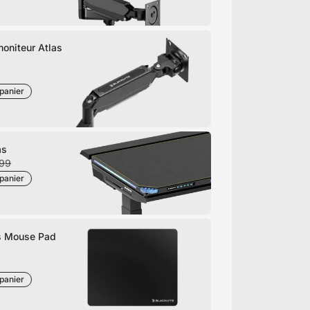
moniteur Atlas
panier
as
199
panier
s Mouse Pad
panier