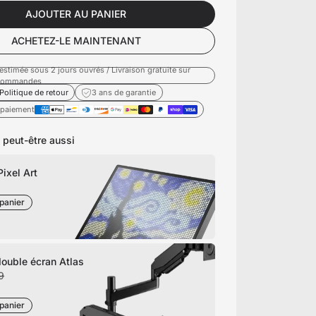
AJOUTER AU PANIER
ACHETEZ-LE MAINTENANT
estimée sous 2 jours ouvrés / Livraison gratuite sur
 commandes
Politique de retour
3 ans de garantie
paiement
 peut-être aussi
ixel Art
panier
double écran Atlas
9
panier