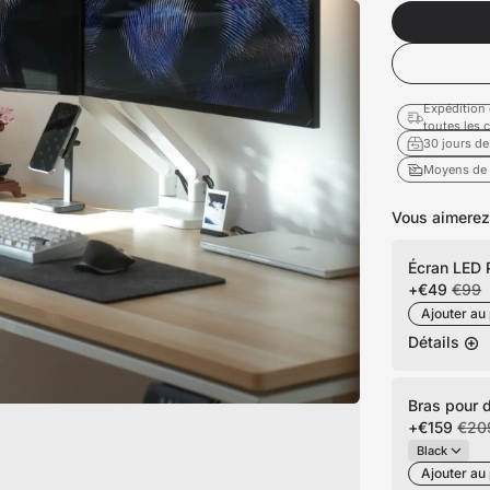
Expédition 
toutes les
30 jours de
Moyens de 
Vous aimerez
Écran LED P
+
€49
€99
Ajouter au 
Détails
Bras pour 
+
€159
€20
Ajouter au 