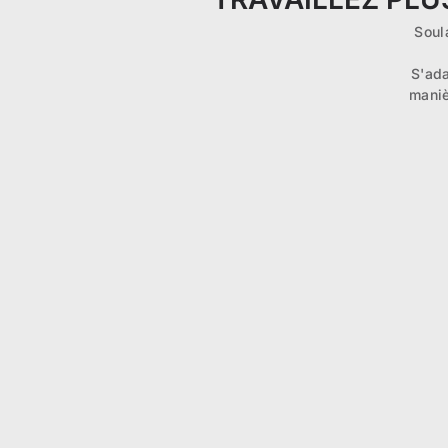
Soul
S'ada
maniè