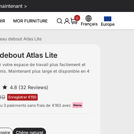
maintenant >
0
0
IR
MOR FURNITURE
item
Français
Europe
Europe
English
United States
eau debout Atlas Lite
Deutsch
ur moniteur Atlas
Après-shampoing pour cuir 250
Nettoyant
Nouveau et conseil
À propos
Sale
Configuration gaming
ml
€99
€129
Canada
Español
intelligente
debout Atlas Lite
Blogue
À propos de nous
€29
United Kingdom
Italiano
 votre espace de travail plus facilement et
Download
Événements
Avis
l gamer
is. Maintenant plus large et disponible en 4
Australia
Français
Affiliazione
Japan
99
Enregistrer €150
u 3 paiements sans frais de
€183
avec
noire
Chêne naturel