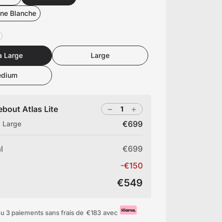
une Blanche
a Large
Large
dium
bout Atlas Lite
€699
a Large
l
€699
-€150
€549
u 3 paiements sans frais de
€183
avec