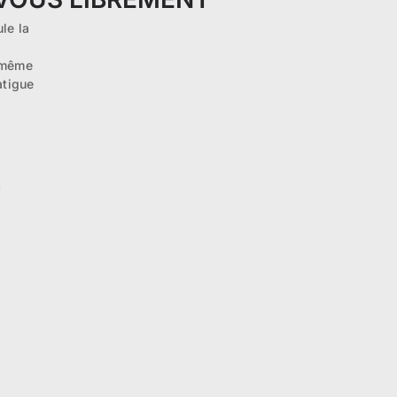
le la
a même
atigue