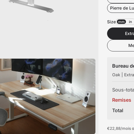
icles
Pierre de L
Size
mm
in
ommande
Extr
Me
 premier fauteuil ou bureau
Bureau de
Oak | Extr
Sous-tota
Remises
Total
€22,88
/mois o