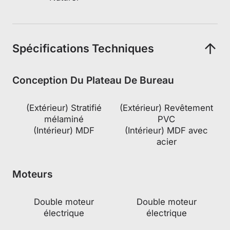
Get €30 off your first order!
Subscribe to unlock and stay updated on Blacklyte special offers, 
new releases and more!
Spécifications Techniques
Conception Du Plateau De Bureau
CLAIM YOUR DISCOUNT
(Extérieur) Stratifié
(Extérieur) Revêtement
No, suscribe later
mélaminé
PVC
(Intérieur) MDF
(Intérieur) MDF avec
acier
Moteurs
Double moteur
Double moteur
électrique
électrique