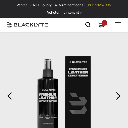
Passer au contenu
Ventes BLAST Bounty : se terminent dans
00d 11h 12m 32s.
Acheter maintenant >
0
0
item