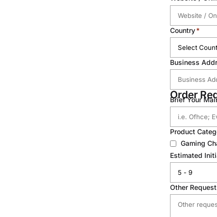
Country
Business Add
Order Re
Brief Your Ma
Product Catego
Gaming Ch
Estimated Init
Other Request