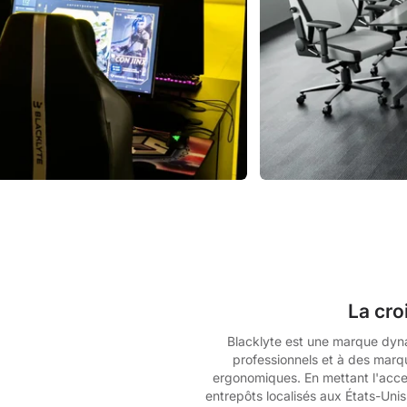
De 60 € à 90 € de réduction sur une sélection d'art
Offre & stock limités
Obtenez 30 € de réduction sur votre première c
Abonnez-vous pour profiter de 30 € de réduction sur votre
La cro
Blacklyte est une marque dyna
professionnels et à des marqu
ergonomiques. En mettant l'accen
entrepôts localisés aux États-Unis