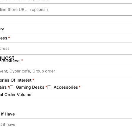
ress
quest
in Business
ries Of Interest
airs
Gaming Desks
Accessories
ial Order Volume
 If Have