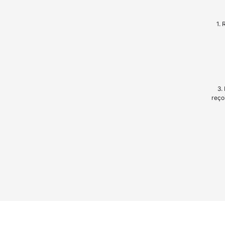
1. 
3.
reço