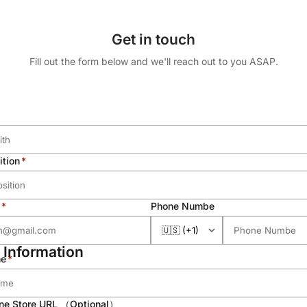
Get in touch
Fill out the form below and we'll reach out to you ASAP.
ition
Phone Numbe
Information
e
ine Store URL （optional）