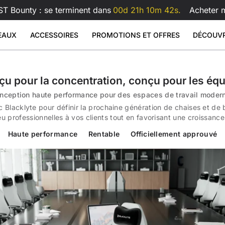
T Bounty : se terminent dans
00d 21h 10m 41s.
Acheter m
EAUX
ACCESSOIRES
PROMOTIONS ET OFFRES
DÉCOUVR
arge
 Glass Mouse Pad
 Similicuir
Bras pour double écran Atlas
Bras po
Sale
Sale
Sale
 assis-debout
Accessoires
u pour la concentration, conçu pour les éq
69
199
€599
€99
€159
€209
as
Bras double écran Atlas
nception haute performance pour des espaces de travail moder
s Lite
Bras écran Atlas
c Blacklyte pour définir la prochaine génération de chaises et de 
Voir tout
Voir tout
ureaux
Coussin lombaire pour fauteui
u professionnelles à vos clients tout en favorisant une croissance
Voir tout
Tous les accessoires
Haute performance Rentable Officiellement approuvé
xclusives