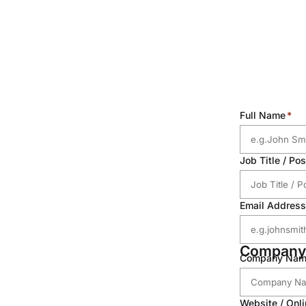
Full Name
Job Title / Pos
Email Address
Company 
Company Nam
Website / Onl