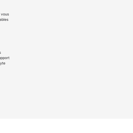
 vous
ables
s
upport
yte