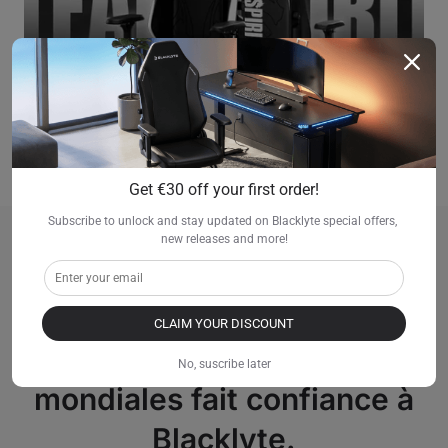
Team Spirit Edition
Learn more >
Buy now >
Get €30 off your first order!
Subscribe to unlock and stay updated on Blacklyte special offers, 
new releases and more!
Un réseau en pleine
expansion composé des
CLAIM YOUR DISCOUNT
plus grandes marques
No, suscribe later
mondiales fait confiance à
Blacklyte.