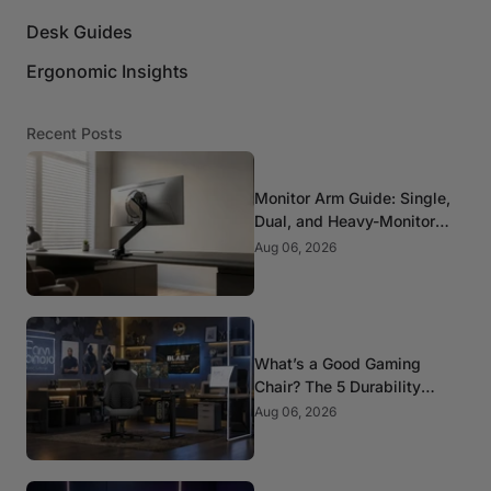
Desk Guides
Ergonomic Insights
Recent Posts
Monitor Arm Guide: Single,
Dual, and Heavy-Monitor
Mounts
Aug 06, 2026
What’s a Good Gaming
Chair? The 5 Durability
Standards That Actually
Aug 06, 2026
Matter