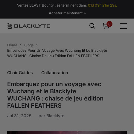
Passer au contenu
Ventes BLAST Bounty : se terminent dans
01d 09h 21m 29s.
Acheter maintenant >
0
0
item
Home
Blogs
Embarquez Pour Un Voyage Avec Wuchang Et Le Blacklyte
WUCHANG : Chaise De Jeu Édition FALLEN FEATHERS
Chair Guides
Collaboration
Embarquez pour un voyage avec
Wuchang et le Blacklyte
WUCHANG : chaise de jeu édition
FALLEN FEATHERS
Jul 31, 2025
par
Blacklyte