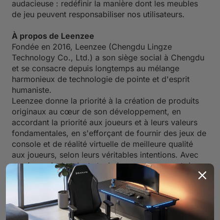
audacieuse : redéfinir la manière dont les meubles
de jeu peuvent responsabiliser nos utilisateurs.
À propos de Leenzee
Fondée en 2016, Leenzee (Chengdu Lingze
Technology Co., Ltd.) a son siège social à Chengdu
et se consacre depuis longtemps au mélange
harmonieux de technologie de pointe et d'esprit
humaniste.
Leenzee donne la priorité à la création de produits
originaux au cœur de son développement, en
accordant la priorité aux joueurs et à leurs valeurs
fondamentales, en s'efforçant de fournir des jeux de
console et de réalité virtuelle de meilleure qualité
aux joueurs, selon leurs véritables intentions. Avec
un réservoir de talents techniques comprenant des
créateurs de jeux, des concepteurs, des ingénieurs,
des artistes exceptionnels, ainsi que des écrivains,
réalisateurs et musiciens professionnels, Leenzee
collabore avec de nombreux partenaires mondiaux
pour présenter des normes élevées de jeux de