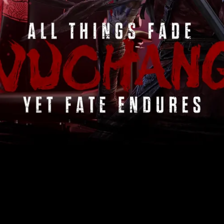
icles
ommande
 premier fauteuil ou bureau