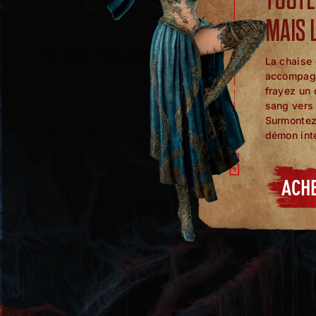
MAIS 
La chaise 
accompagn
frayez un 
sang vers 
Surmontez 
démon inté
ACH