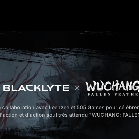
 collaboration avec Leenzee et 505 Games pour célébrer 
 d'action et d'action soul très attendu "WUCHANG: FALL