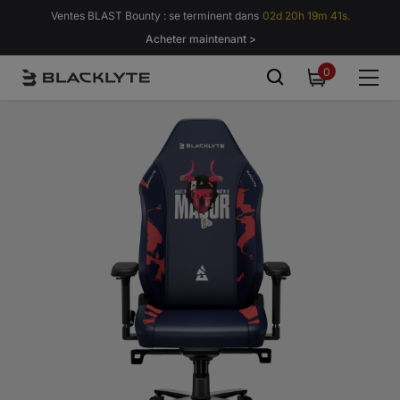
Passer au contenu
Ventes BLAST Bounty : se terminent dans
02d 20h 19m 36s.
Acheter maintenant >
0
0
item