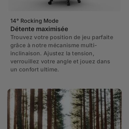
14° Rocking Mode
6
Détente maximisée
A
a
Trouvez votre position de jeu parfaite
H
à
grâce à notre mécanisme multi-
C
en
inclinaison. Ajustez la tension,
d
verrouillez votre angle et jouez dans
h
un confort ultime.
p