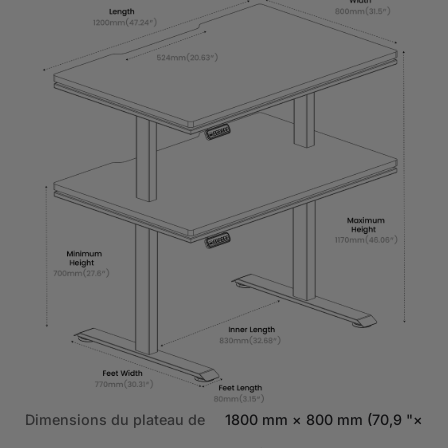
″ ×
Dimensions du plateau de
1800 mm × 800 mm (70,9 "×
Dim