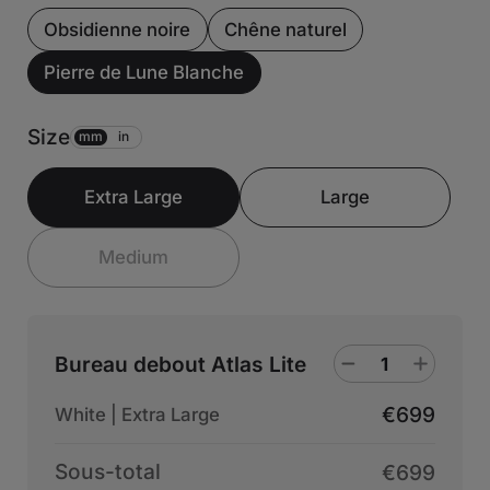
Obsidienne noire
Chêne naturel
Pierre de Lune Blanche
Size
mm
in
Extra Large
Large
Medium
Bureau debout Atlas Lite
€699
White | Extra Large
Sous-total
€699