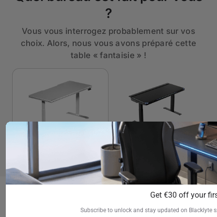
?
Vous vous interrogez probablement sur vos
choix. Alors, nous vous avons préparé cette
table « fantaisie » !
Bureau Atlas
Bureau debout
Atlas Lite
Depuis €1.199
Depuis €599
Acheter
maintenant
Structure du plateau
Structure du plateau
Get €30 off your firs
(Extérieur)
(Extérieur) Stratifié
Revêtement PVC
Subscribe to unlock and stay updated on Blacklyte s
mélaminé