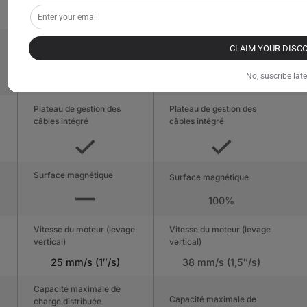
(Intérieur) MDF avec
(Intérieur) MDF
acier
Colonne d'alimentation
Colonne d'alimentation
CLAIM YOUR DISC
intégrée
intégrée
No, suscribe late
Plateau de gestion des
Plateau de gestion des
câbles intégré
câbles intégré
Surface magnétique
Surface magnétique
100%
Vitesse du moteur (levage
Vitesse du moteur (levage
vertical)
vertical)
25 mm/s (1″/s)
38 mm/s (1,5″/s)
Capacité maximale de
Capacité maximale de
charge distribuée