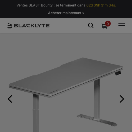
Passer au contenu
Ventes BLAST Bounty : se terminent dans
02d 09h 31m 33s.
Acheter maintenant >
0
0
item