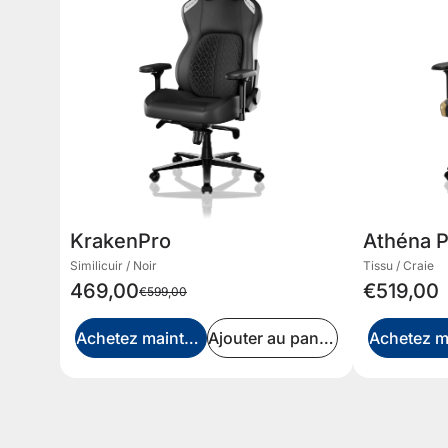
KrakenPro
Athéna 
Similicuir / Noir
Tissu / Craie
469,00
€519,00
€599,00
Achetez maintenant
Ajouter au panier