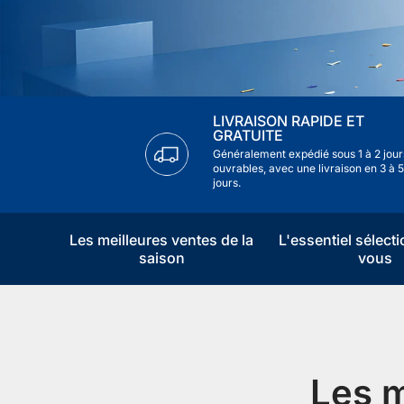
De 60 € à 90 € de réduction sur une sélection d'art
Offre & stock limités
Obtenez 30 € de réduction sur votre première c
LIVRAISON RAPIDE ET
GRATUITE
Abonnez-vous pour profiter de 30 € de réduction sur votre
Généralement expédié sous 1 à 2 jour
ouvrables, avec une livraison en 3 à 5
jours.
Les meilleures ventes de la
L'essentiel sélect
saison
vous
Les m