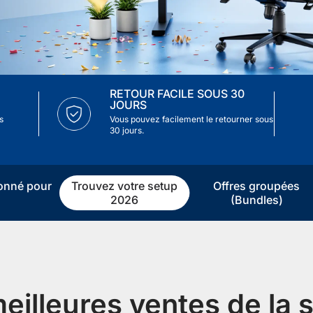
icles
ommande
RETOUR FACILE SOUS 30
JOURS
 premier fauteuil ou bureau
s
Vous pouvez facilement le retourner sous
30 jours.
ionné pour
Trouvez votre setup
Offres groupées
2026
(Bundles)
eilleures ventes de la 