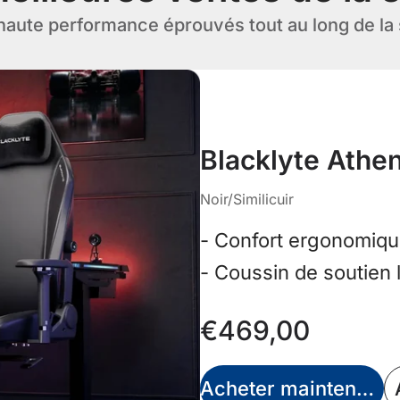
haute performance éprouvés tout au long de la
Blacklyte Athe
Noir/Similicuir
- Confort ergonomique
- Coussin de soutien 
€469,00
Acheter maintenant