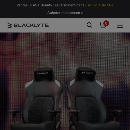
Passer au contenu
Ventes BLAST Bounty : se terminent dans
01d 19h 40m 54s.
Acheter maintenant >
0
0
item