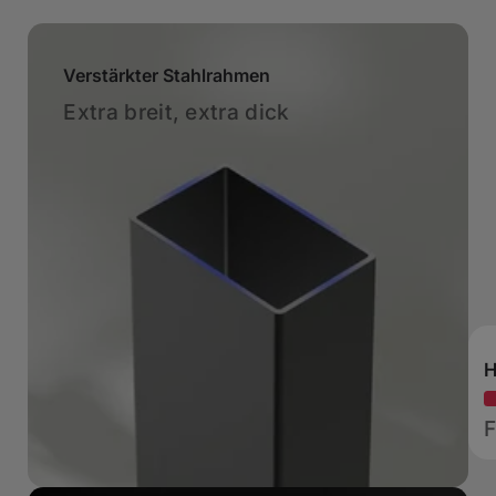
Verstärkter Stahlrahmen
Extra breit, extra dick
H
F