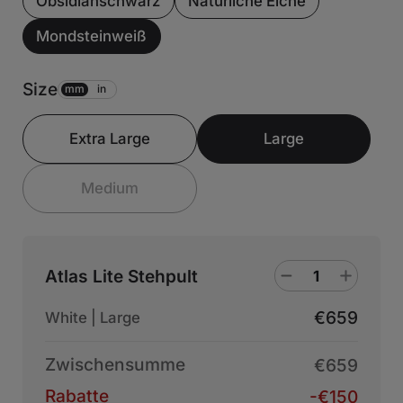
Obsidianschwarz
Natürliche Eiche
Mondsteinweiß
Size
mm
in
Extra Large
Large
Medium
Atlas Lite Stehpult
€659
White | Large
Zwischensumme
€659
Rabatte
-€150