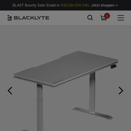
Zum Inhalt springen
BLAST Bounty Sale: Endet in
02d 12h 57m 02s.
Jetzt shoppen >
0
0
items