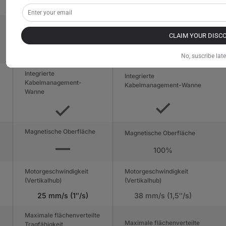
(Innen) MDF
(Innen) MDF mit Stahl
Integrierte
Integrierte
Stromversorgungssäule
Stromversorgungssäule
CLAIM YOUR DISC
No, suscribe late
Integrierte
Integrierte
Kabelmanagement-
Kabelmanagement-Wanne
Wanne
Magnetische Oberfläche
Magnetische Oberfläche
100%
Motorgeschwindigkeit
Motorgeschwindigkeit
(Vertikalhub)
(Vertikalhub)
25 mm/s (1″/s)
38 mm/s (1,5″/s)
Maximale flächenverteilte
Maximale flächenverteilte
Tragfähigkeit