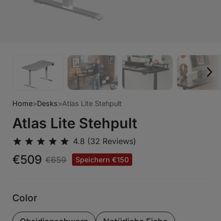
Home
>
Desks
>
Atlas Lite Stehpult
Atlas Lite Stehpult
€509
€659
Speichern €150
Color