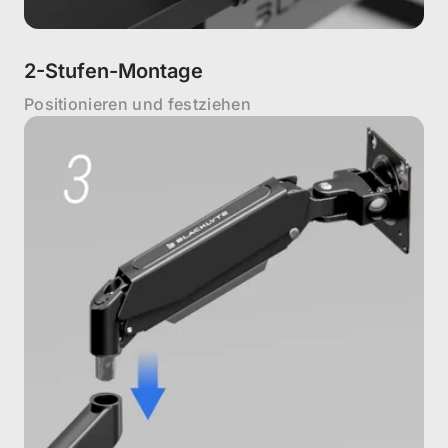
2-Stufen-Montage
Positionieren und festziehen
Get €30 off your first order!
Subscribe to unlock and stay updated on Blacklyte special offers, 
new releases and more!
CLAIM YOUR DISCOUNT
No, suscribe later