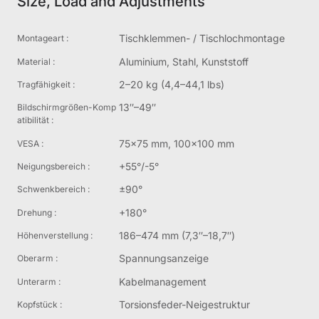
Size, Load and Adjustments
Tischklemmen- / Tischlochmontage
Montageart :
Aluminium, Stahl, Kunststoff
Material :
2–20 kg (4,4–44,1 lbs)
Tragfähigkeit :
13″–49″
Bildschirmgrößen-Komp
atibilität :
75x75 mm, 100x100 mm
VESA :
+55°/-5°
Neigungsbereich :
±90°
Schwenkbereich :
+180°
Drehung :
186–474 mm (7,3″–18,7″)
Höhenverstellung :
Spannungsanzeige
Oberarm :
Kabelmanagement
Unterarm :
Torsionsfeder-Neigestruktur
Kopfstück :