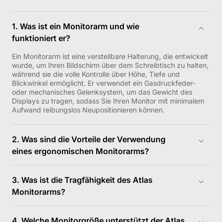
1. Was ist ein Monitorarm und wie
funktioniert er?
Ein Monitorarm ist eine verstellbare Halterung, die entwickelt
wurde, um Ihren Bildschirm über dem Schreibtisch zu halten,
während sie die volle Kontrolle über Höhe, Tiefe und
Blickwinkel ermöglicht. Er verwendet ein Gasdruckfeder-
oder mechanisches Gelenksystem, um das Gewicht des
Displays zu tragen, sodass Sie Ihren Monitor mit minimalem
Aufwand reibungslos Neupositionieren können.
2. Was sind die Vorteile der Verwendung
eines ergonomischen Monitorarms?
Ein ergonomischer Monitorarm hilft Ihnen, Ihren Bildschirm in
die ideale ergonomische Position zu bringen, was die
3. Was ist die Tragfähigkeit des Atlas
Nacken- und Schulterbelastung den ganzen Tag über
Monitorarms?
reduziert. Er gibt wertvollen Platz auf dem Schreibtisch frei,
unterstützt eine sauberere Kabelführung und schafft einen
Der Atlas Monitorarm unterstützt Monitore mit einem
flexibleren Arbeitsplatz für Produktivität, Gaming oder
Gewicht von 2–20 kg (4.4–44.1 lbs). Innerhalb dieses
4. Welche Monitorgröße unterstützt der Atlas