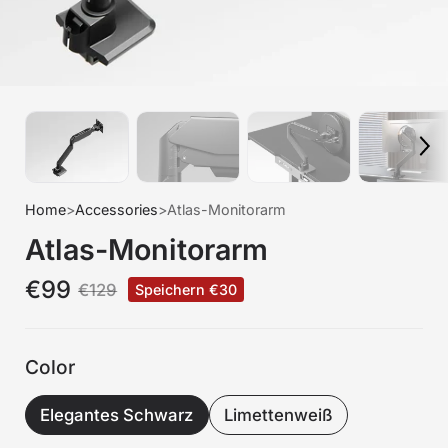
Home
>
Accessories
>
Atlas-Monitorarm
Atlas-Monitorarm
€99
€129
Speichern €30
Color
Elegantes Schwarz
Limettenweiß