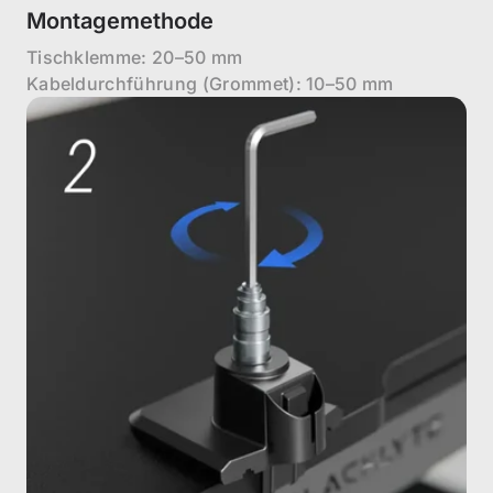
Montagemethode
Tischklemme: 20–50 mm
Kabeldurchführung (Grommet): 10–50 mm