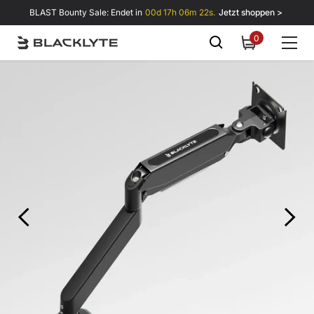
Zum Inhalt springen
BLAST Bounty Sale: Endet in
00d 17h 06m 21s.
Jetzt shoppen >
0
0
items