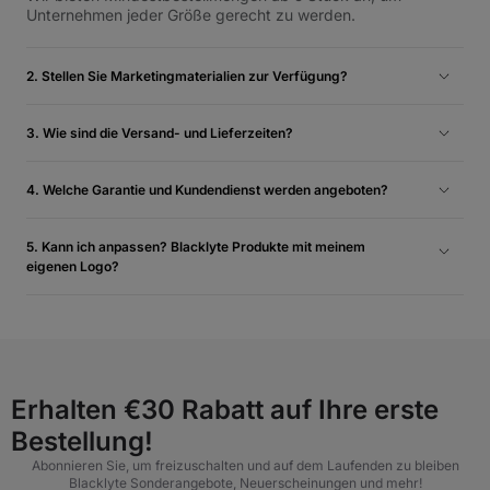
Unternehmen jeder Größe gerecht zu werden.
2. Stellen Sie Marketingmaterialien zur Verfügung?
Ja. Händler erhalten Veranstaltungsmedien, Produktbilder,
Videos und Co-Branding-Assets für lokale Werbeaktionen.
3. Wie sind die Versand- und Lieferzeiten?
Die Standardlieferung erfolgt 2–5 Tage nach der Bestellung.
4. Welche Garantie und Kundendienst werden angeboten?
Alle Produkte verfügen über Standardgarantien und
umfassenden After-Sales-Support, um Ihren Kunden ein
5. Kann ich anpassen? Blacklyte Produkte mit meinem
reibungsloses Erlebnis zu gewährleisten.
eigenen Logo?
Absolut. Ab einer Bestellmenge von 50 Einheiten bieten wir
ein individuelles Logo-Branding an, um Ihre Markenpräsenz
auf dem Markt zu stärken. Abhängig von Ihren
Designanforderungen kann eine geringe Anpassungsgebühr
anfallen.
Erhalten €30 Rabatt auf Ihre erste
Bestellung!
Abonnieren Sie, um freizuschalten und auf dem Laufenden zu bleiben
Blacklyte Sonderangebote, Neuerscheinungen und mehr!