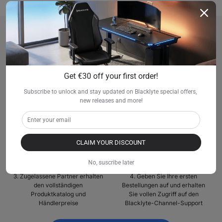
Wie werde ich
Blacklyte-Händler?
Get €30 off your first order!
Schritt-für-Schritt-Verfahren
Subscribe to unlock and stay updated on Blacklyte special offers, 
new releases and more!
1. Füllen Sie das Online-
2. Unser Vertriebsteam wird Sie
Bewerbungsformular aus
innerhalb von 3 Werktagen
kontaktieren
CLAIM YOUR DISCOUNT
No, suscribe later
3. Zugelassene Partner erhalten
4. Geben Sie Ihre ersten
den vollständigen
Bestellungen auf und erhalten
Produktkatalog und
Sie vollen Zugriff auf den
Händlerpreise
Blacklyte-Channel-Support