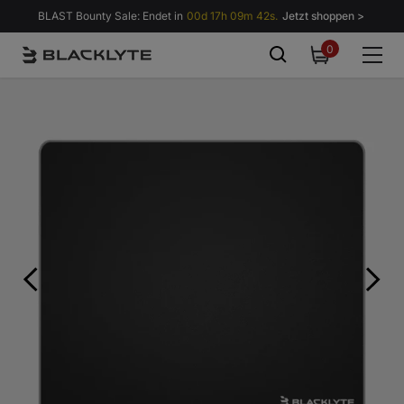
Zum Inhalt springen
BLAST Bounty Sale: Endet in
00d 17h 09m 41s.
Jetzt shoppen >
0
0
items