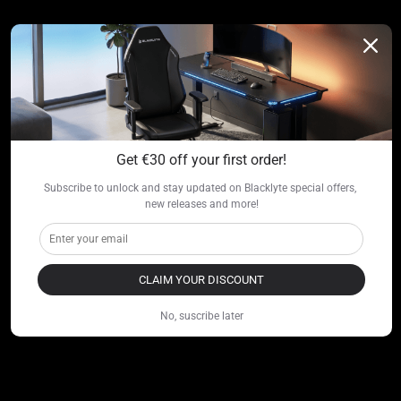
Get €30 off your first order!
Subscribe to unlock and stay updated on Blacklyte special offers, 
new releases and more!
CLAIM YOUR DISCOUNT
No, suscribe later