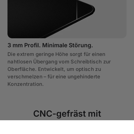
3 mm Profil. Minimale Störung.
Die extrem geringe Höhe sorgt für einen
nahtlosen Übergang vom Schreibtisch zur
Oberfläche. Entwickelt, um optisch zu
verschmelzen – für eine ungehinderte
Konzentration.
€99
IN DEN
WARENKORB
Schwarz | Groß
LEGEN
CNC-gefräst mit
abgerundeten Kanten.