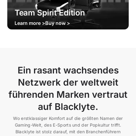
Team Spirit Edition
Learn more >
Buy now >
Get €30 off your first order!
Subscribe to unlock and stay updated on Blacklyte special offers, 
new releases and more!
Ein rasant wachsendes
CLAIM YOUR DISCOUNT
Netzwerk der weltweit
No, suscribe later
führenden Marken vertraut
auf Blacklyte.
Wo erstklassiger Komfort auf die größten Namen der
Gaming-Welt, des E-Sports und der Popkultur trifft.
Blacklyte ist stolz darauf, mit den Branchenführern