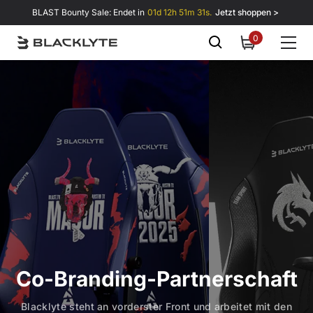
Zum Inhalt springen
BLAST Bounty Sale: Endet in
01d 12h 51m 29s.
Jetzt shoppen >
0
0
items
Co-Branding-Partnerschaft
Blacklyte steht an vorderster Front und arbeitet mit den