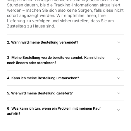
Stunden dauern, bis die Tracking-Informationen aktualisiert
werden – machen Sie sich also keine Sorgen, falls diese nicht
sofort angezeigt werden. Wir empfehlen Ihnen, Ihre
Lieferung zu verfolgen und sicherzustellen, dass Sie am
Zustelltag zu Hause sind.
2. Wann wird meine Bestellung versendet?
Lagernde Artikel werden in der Regel am nächsten Werktag
versendet und innerhalb von 1–5 Werktagen geliefert.
3. Meine Bestellung wurde bereits versendet. Kann ich sie
Weitere Informationen finden Sie in unseren Versand- und
noch ändern oder stornieren?
Rückgabebestimmungen.
Leider können wir Ihre Bestellung nicht mehr stornieren,
sobald sie versendet wurde.
4. Kann ich meine Bestellung umtauschen?
Um am schnellsten an Ihren Wunschartikel zu gelangen,
empfehlen wir Ihnen, den ursprünglichen Artikel
5. Wie wird meine Bestellung geliefert?
zurückzusenden. Sobald Ihre Rückgabe genehmigt wurde,
Wir liefern Ihre Bestellung per DX direkt an Ihre Adresse. Sie
können Sie eine neue Bestellung für den gewünschten Artikel
erhalten eine E-Mail mit einer Tracking-Nummer, sobald Ihre
6. Was kann ich tun, wenn ein Problem mit meinem Kauf
aufgeben. Weitere Informationen finden Sie in unseren
Bestellung versendet wird, damit Sie Ihr Paket ganz einfach
auftritt?
Rückgabe- und Rückerstattungsrichtlinien.
verfolgen können. Bitte stellen Sie sicher, dass Sie am
Sollten Sie unerwartet Beschädigungen, Mängel oder
Zustelltag zu Hause sind, um die Lieferung
fehlende Teile feststellen, kontaktieren Sie uns bitte unter
entgegenzunehmen.