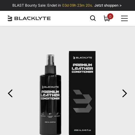
Zum Inhalt springen
BLAST Bounty Sale: Endet in
03d 09h 23m 20s.
Jetzt shoppen >
0
0
items