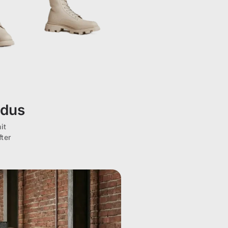
odus
it
ter