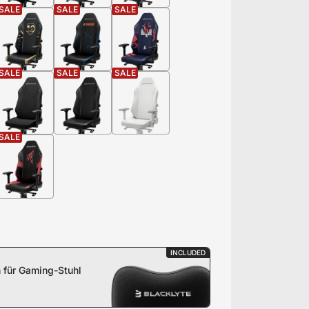
SALE
SALE
SALE
SALE
SALE
SALE
SALE
INCLUDED
 für Gaming-Stuhl