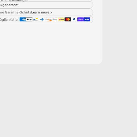
kgaberecht
hre Garantie-Schutz
Learn more >
glichkeiten