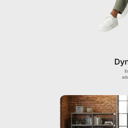
Dyn
E
ad