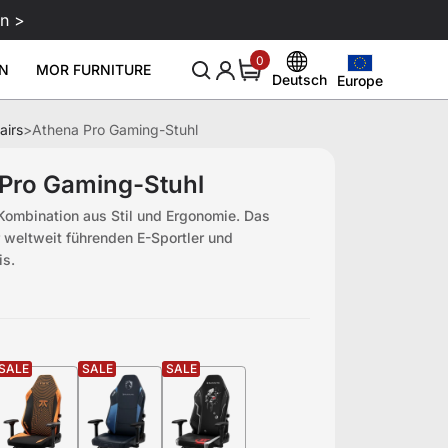
n >
0
0
N
MOR FURNITURE
items
Deutsch
Europe
Europe
English
United States
airs
>
Athena Pro Gaming-Stuhl
Deutsch
-Monitorarm
Lederpflegemittel 250 ml
Leder
Neu & Tipp
Über
Sale
Smartes Gaming-Setup
99
€129
€29
Canada
Español
Pro Gaming-Stuhl
Blog
Über uns
Download
United Kingdom
Italiano
 Kombination aus Stil und Ergonomie. Das
Events
Rezensionen
le
 weltweit führenden E-Sportler und
Australia
Français
is.
Affiliate
Japan
SALE
SALE
SALE