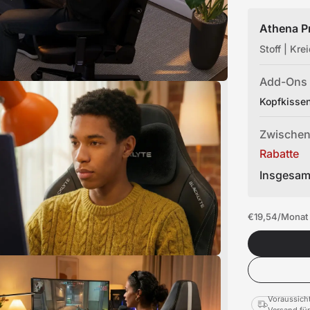
Athena P
Stoff | Kre
Add-Ons
Kopfkissen
Zwische
Rabatte
Insgesam
€19,54
/Monat 
Voraussicht
Versand für