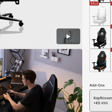
SALE
eibtisch sichern
Add-Ons
Kopfkissen
+€0
€65