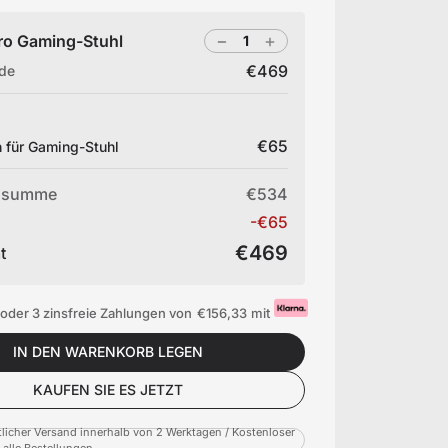
ro Gaming-Stuhl
€469
ide
€65
 für Gaming-Stuhl
nsumme
€534
-€65
€469
t
oder 3 zinsfreie Zahlungen von
€156,33
mit
IN DEN WARENKORB LEGEN
KAUFEN SIE ES JETZT
licher Versand innerhalb von 2 Werktagen / Kostenloser
 alle Bestellungen