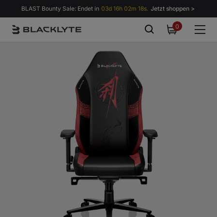
Zum Inhalt springen
BLAST Bounty Sale: Endet in
03d 16h 02m 14s.
Jetzt shoppen >
0
0
items