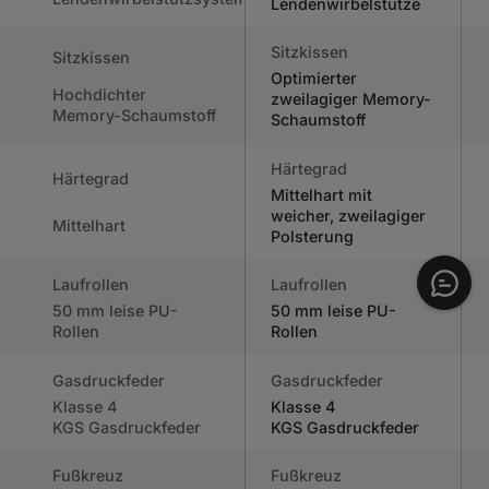
Lendenwirbelstütze
Sitzkissen
Sitzkissen
Optimierter
Hochdichter
zweilagiger Memory-
Memory-Schaumstoff
Schaumstoff
Härtegrad
Härtegrad
Mittelhart mit
weicher, zweilagiger
Mittelhart
Polsterung
Laufrollen
Laufrollen
50 mm leise PU-
50 mm leise PU-
Rollen
Rollen
Gasdruckfeder
Gasdruckfeder
€429
€519
Speichern €90
Klasse 4
Klasse 4
IN DEN
KGS Gasdruckfeder
KGS Gasdruckfeder
WARENKORB
Kunstleder | WUCHANG-
LEGEN
Ausgabe
Fußkreuz
Fußkreuz