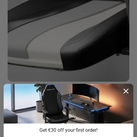
Integrierte 4-Wege-
Dynamik
Lordosenstütze
Get €30 off your first order!
Verstellbare Lordosenstütze