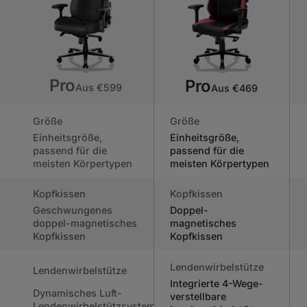
Pro
Pro
Aus €599
Aus €469
Größe
Größe
Einheitsgröße,
Einheitsgröße,
passend für die
passend für die
meisten Körpertypen
meisten Körpertypen
Kopfkissen
Kopfkissen
Geschwungenes
Doppel-
doppel-magnetisches
magnetisches
Kopfkissen
Kopfkissen
Lendenwirbelstütze
Lendenwirbelstütze
Integrierte 4-Wege-
Dynamisches Luft-
verstellbare
Lendenwirbelstützsystem