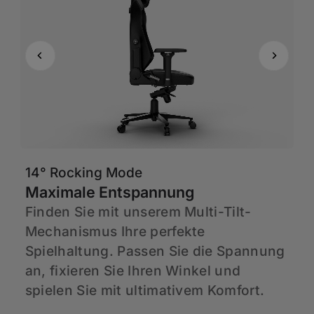
14° Rocking Mode
6
Maximale Entspannung
A
Finden Sie mit unserem Multi-Tilt-
H
n
Mechanismus Ihre perfekte
G
Spielhaltung. Passen Sie die Spannung
S
an, fixieren Sie Ihren Winkel und
H
spielen Sie mit ultimativem Komfort.
K