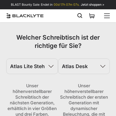
Zum Inhalt springen
BLAST Bounty Sale: Endet in
00d 17h 07m 07s.
Jetzt shoppen >
Welcher Schreibtisch ist der
richtige für Sie?
Unser
Unser
höhenverstellbarer
höhenverstellbarer
Schreibtisch der
Schreibtisch der ersten
nächsten Generation,
Generation mit
erhältlich in vier Größen
dynamischer
und drei Farben.
Beleuchtung, die mit