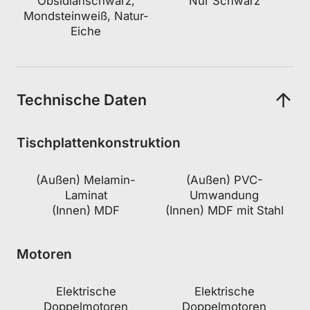
Obsidianschwarz,
Nur Schwarz
Mondsteinweiß, Natur-
Subscribe to unlock and stay updated on Blacklyte special offers, 
new releases and more!
Eiche
CLAIM YOUR DISCOUNT
Technische Daten
No, suscribe later
Tischplattenkonstruktion
(Außen) Melamin-
(Außen) PVC-
Laminat
Umwandung
(Innen) MDF
(Innen) MDF mit Stahl
Motoren
Elektrische
Elektrische
Doppelmotoren
Doppelmotoren