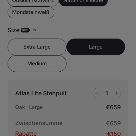
Obsidianschwarz
Natürliche Eiche
Mondsteinweiß
Size
mm
in
Extra Large
Large
Medium
Atlas Lite Stehpult
€659
Oak | Large
Zwischensumme
€659
Rabatte
-€150