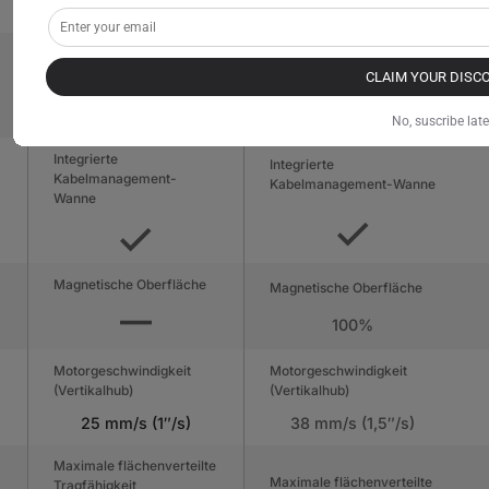
(Innen) MDF
(Innen) MDF mit Stahl
Integrierte
Integrierte
Stromversorgungssäule
Stromversorgungssäule
CLAIM YOUR DISC
No, suscribe late
Integrierte
Integrierte
Kabelmanagement-
Kabelmanagement-Wanne
Wanne
Magnetische Oberfläche
Magnetische Oberfläche
100%
Motorgeschwindigkeit
Motorgeschwindigkeit
(Vertikalhub)
(Vertikalhub)
25 mm/s (1″/s)
38 mm/s (1,5″/s)
Maximale flächenverteilte
Maximale flächenverteilte
Tragfähigkeit