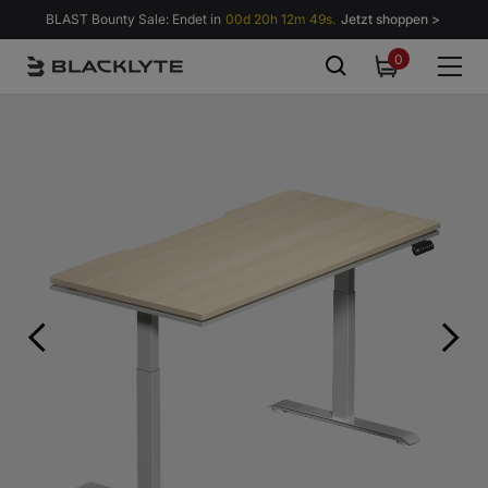
Zum Inhalt springen
BLAST Bounty Sale: Endet in
00d 20h 12m 48s.
Jetzt shoppen >
0
0
items