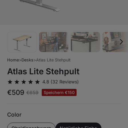
Home
>
Desks
>
Atlas Lite Stehpult
Atlas Lite Stehpult
€509
€659
Speichern €150
Color