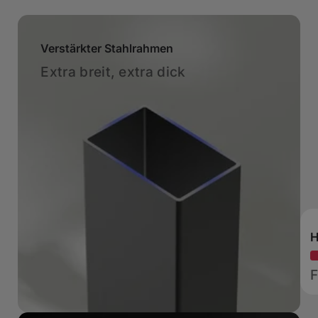
Verstärkter Stahlrahmen
Extra breit, extra dick
H
F