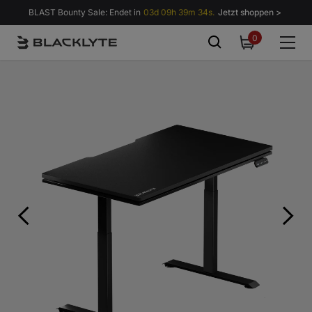
Zum Inhalt springen
BLAST Bounty Sale: Endet in
03d 09h 39m 33s.
Jetzt shoppen >
0
0
items