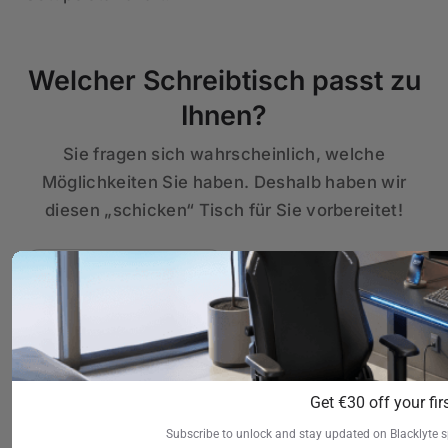
Welcher Schreibtisch passt zu
Ihnen?
Sie fragen sich wahrscheinlich, welche
Möglichkeiten Sie haben. Deshalb haben wir
diesen „schicken“ Tisch für Sie vorbereitet!
Atlas-
Atlas Lite
Get €30 off your firs
Schreibtisch
Stehpult
Aus €1.199
Aus €599
Subscribe to unlock and stay updated on Blacklyte s