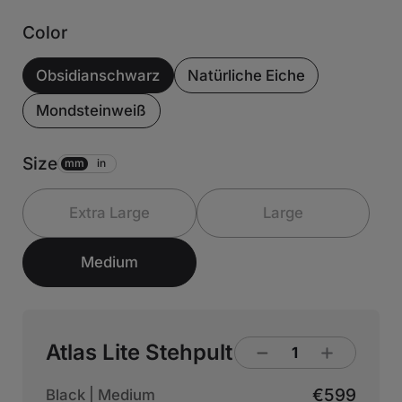
Color
Obsidianschwarz
Natürliche Eiche
Mondsteinweiß
Size
mm
in
Extra Large
Large
Medium
Atlas Lite Stehpult
€599
Black | Medium