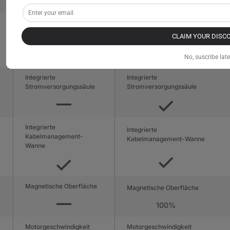
Jetzt kaufen
Tischplattenkonstruktion
Tischplattenkonstruktion
CLAIM YOUR DISC
(Außen)
(Außen) PVC-
Melaminharzbeschichtung
Ummantelung
(Innen) MDF
(Innen) MDF mit Stahl
No, suscribe late
Integrierte
Integrierte
Stromversorgungssäule
Stromversorgungssäule
Integrierte
Integrierte
Kabelmanagement-
Kabelmanagement-Wanne
Wanne
Magnetische Oberfläche
Magnetische Oberfläche
100%
Motorgeschwindigkeit
Motorgeschwindigkeit