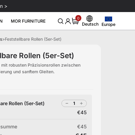
n >
0
0
N
MOR FURNITURE
items
Deutsch
Europe
Europe
English
United States
s
>
Feststellbare Rollen (5er-Set)
Deutsch
-Monitorarm
Lederpflegemittel 250 ml
Leder
Neu & Tipp
Über
Sale
Smartes Gaming-Setup
99
€129
€29
Canada
Español
lbare Rollen (5er-Set)
Blog
Über uns
Download
United Kingdom
Italiano
 mit robusten Präzisionsrollen zwischen
Events
Rezensionen
le
tierung und sanftem Gleiten.
Australia
Français
Affiliate
Japan
bare Rollen (5er-Set)
€45
)
nsumme
€45