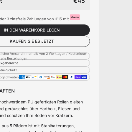
€45
t
der 3 zinsfreie Zahlungen von
€15
mit
IN DEN WARENKORB LEGEN
KAUFEN SIE ES JETZT
licher Versand innerhalb von 2 Werktagen / Kostenloser
 alle Bestellungen
kgaberecht
ntie-Schutz
glichkeiten
AFTEN
hochwertigem PU gefertigten Rollen gleiten
d geräuschlos über Hartholz, Fliesen und
nd schützen Ihre Böden vor Kratzern.
 aus 5 Rädern ist mit Stahlhalterungen,