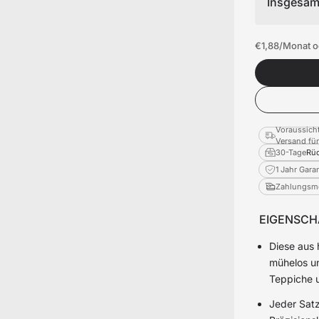
Insgesam
€1,88
/Monat o
eibtisch sichern
Voraussicht
Versand für
30-Tage
Rüc
1 Jahr Gara
Zahlungsmö
EIGENSCH
Diese aus 
mühelos un
Teppiche u
Jeder Satz