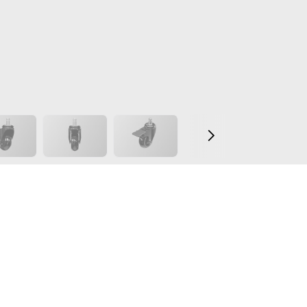
€1,88
/Monat oder 3 zinsfreie Zahlungen von
€