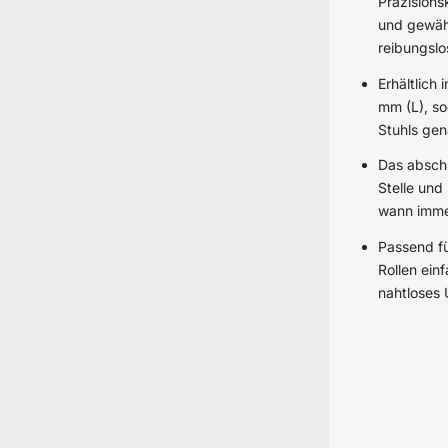
Präzisions
und gewähr
reibungsl
Erhältlich
mm (L), so
Stuhls ge
Das abschl
Stelle und 
wann immer
Passend fü
Rollen ein
nahtloses 