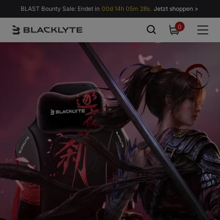
Zum Inhalt springen
BLAST Bounty Sale: Endet in
00d 14h 05m 27s.
Jetzt shoppen >
0
0
items