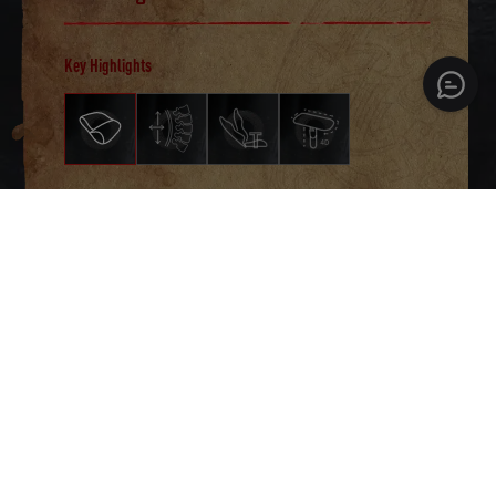
Key Highlights
Ultraweicher Memory-Schaum
Entwickeltes Cloud-ähnliches
Erlebnis, damit Sie sich darauf
konzentrieren können, Ihr Bestes
zu geben.
JETZT EINKAUFEN