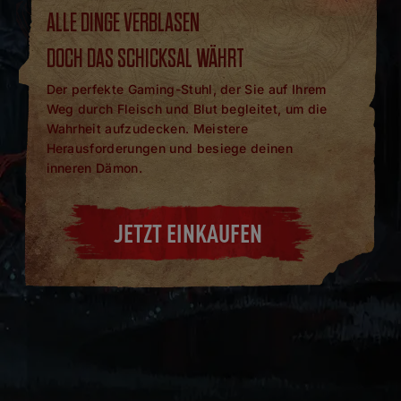
ALLE DINGE VERBLASEN
DOCH DAS SCHICKSAL WÄHRT
Der perfekte Gaming-Stuhl, der Sie auf Ihrem
Weg durch Fleisch und Blut begleitet, um die
Wahrheit aufzudecken. Meistere
Herausforderungen und besiege deinen
inneren Dämon.
JETZT EINKAUFEN