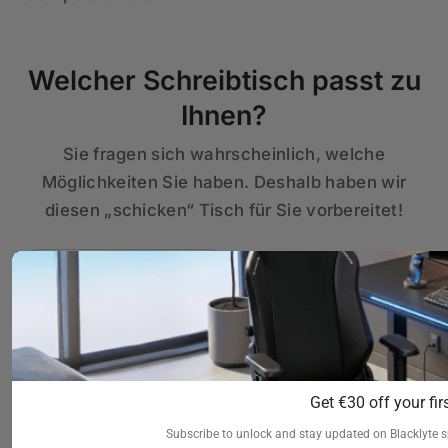
Welcher Schreibtisch passt zu
Ihnen?
Sie fragen sich wahrscheinlich, welche
Möglichkeiten Sie haben. Deshalb haben wir
diesen „schicken“ Tisch für Sie vorbereitet!
Atlas-
Atlas Lite
Get €30 off your firs
Schreibtisch
Stehpult
Aus €1.199
Aus €599
Subscribe to unlock and stay updated on Blacklyte s