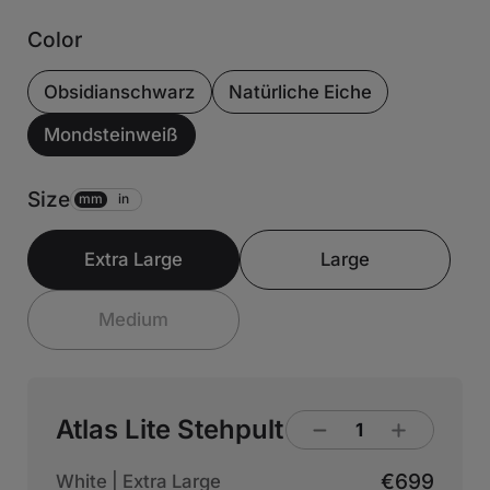
Color
Obsidianschwarz
Natürliche Eiche
Mondsteinweiß
Size
mm
in
Extra Large
Large
Medium
Atlas Lite Stehpult
€699
White | Extra Large