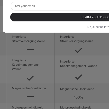
Jetzt kaufen
Tischplattenkonstruktion
Tischplattenkonstruktion
CLAIM YOUR DISC
(Außen)
(Außen) PVC-
Melaminharzbeschichtung
Ummantelung
(Innen) MDF
(Innen) MDF mit Stahl
No, suscribe late
Integrierte
Integrierte
Stromversorgungssäule
Stromversorgungssäule
Integrierte
Integrierte
Kabelmanagement-
Kabelmanagement-Wanne
Wanne
Magnetische Oberfläche
Magnetische Oberfläche
100%
Motorgeschwindigkeit
Motorgeschwindigkeit