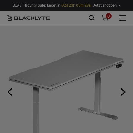
Zum Inhalt springen
BLAST Bounty Sale: Endet in
02d 23h 05m 26s.
Jetzt shoppen >
0
0
items