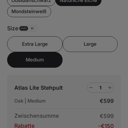
Obsidianschwarz
Natürliche Eiche
Mondsteinweiß
Size
mm
in
Extra Large
Large
Medium
Atlas Lite Stehpult
€599
Oak | Medium
Zwischensumme
€599
Rabatte
-€150