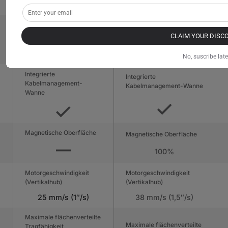
(Innen) MDF
(Innen) MDF mit Stahl
Integrierte
Integrierte
Stromversorgungssäule
Stromversorgungssäule
CLAIM YOUR DISC
No, suscribe late
Integrierte
Integrierte
Kabelmanagement-
Kabelmanagement-Wanne
Wanne
Magnetische Oberfläche
Magnetische Oberfläche
100%
Motorgeschwindigkeit
Motorgeschwindigkeit
(Vertikalhub)
(Vertikalhub)
25 mm/s (1″/s)
38 mm/s (1,5″/s)
Maximale flächenverteilte
Maximale flächenverteilte
Tragfähigkeit