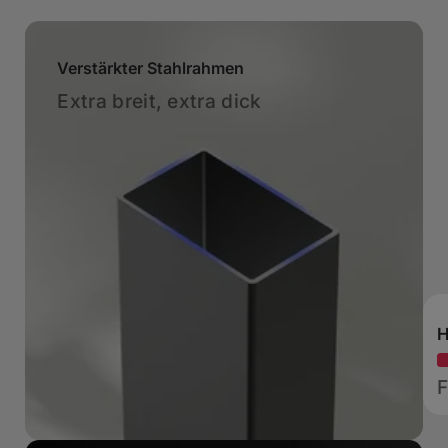
Verstärkter Stahlrahmen
Extra breit, extra dick
H
F