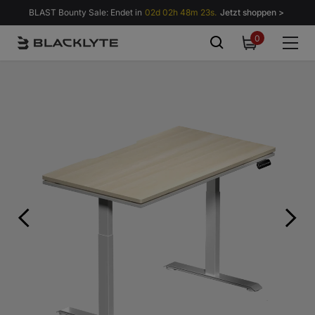
Zum Inhalt springen
BLAST Bounty Sale: Endet in
02d 02h 48m 20s.
Jetzt shoppen >
0
0
items