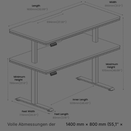
 ×
Volle Abmessungen der
1400 mm × 800 mm (55,1″ ×
Vol