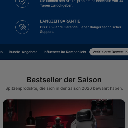
Sie können den Artikel problemlos innerhalb von 30
Tagen zurückgeben.
LANGZEITGARANTIE
Bis zu 5 Jahre Garantie. Lebenslanger technischer
Support.
up
Bundle-Angebote
Influencer im Rampenlicht
Verifizierte Bewertu
Bestseller der Saison
Spitzenprodukte, die sich in der Saison 2026 bewährt haben.