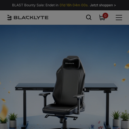
Zum Inhalt springen
BLAST Bounty Sale: Endet in
01d 16h 03m 58s.
Jetzt shoppen >
0
0
items