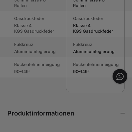
Rollen
Rollen
Gasdruckfeder
Gasdruckfeder
Klasse 4
Klasse 4
KGS Gasdruckfeder
KGS Gasdruckfeder
Fußkreuz
Fußkreuz
Aluminiumlegierung
Aluminiumlegierung
Rückenlehnenneigung
Rückenlehnenneigung
90–149°
90–149°
Produktinformationen
€469
IN DEN
WARENKORB
Stoff | Kreide
LEGEN