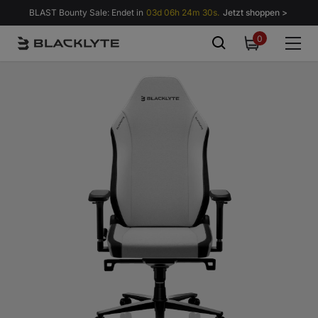
Zum Inhalt springen
BLAST Bounty Sale: Endet in
03d 06h 24m 27s.
Jetzt shoppen >
0
0
items