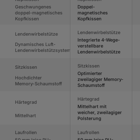
Geschwungenes
Doppel-
doppel-magnetisches
magnetisches
Kopfkissen
Kopfkissen
Lendenwirbelstütze
Lendenwirbelstütze
Integrierte 4-Wege-
Dynamisches Luft-
verstellbare
Lendenwirbelstützsystem
Lendenwirbelstütze
Sitzkissen
Sitzkissen
Optimierter
Hochdichter
zweilagiger Memory-
Memory-Schaumstoff
Schaumstoff
Härtegrad
Härtegrad
Mittelhart mit
weicher, zweilagiger
Mittelhart
Polsterung
Laufrollen
Laufrollen
50 mm leise PU-
50 mm leise PU-