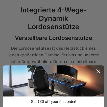
Integrierte 4-Wege-
Dynamik
Lordosenstütze
Verstellbare Lordosenstütze
Die Lordosenstütze ist das Herzstück eines
jeden großartigen Gaming-Stuhls und unserer
ist außergewöhnlich. Durch die einstellbare
Höhe und Tiefe sorgt es für eine perfekte
Passform für Ihre Wirbelsäule und bietet
ultimativen Komfort und Halt. Die Rückenlehne
ist mit Memory-Schaum verstärkt, was noch
mehr Weichheit und Komfort bietet und
Get €30 off your first order!
gleichzeitig hervorragenden Halt für lange