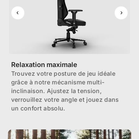
Relaxation maximale
A
m
te
Trouvez votre posture de jeu idéale
V
e
grâce à notre mécanisme multi-
p
inclinaison. Ajustez la tension,
u
verrouillez votre angle et jouez dans
c
un confort absolu.