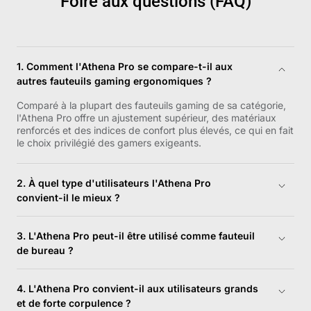
Foire aux questions (FAQ)
1. Comment l'Athena Pro se compare-t-il aux
autres fauteuils gaming ergonomiques ?
Comparé à la plupart des fauteuils gaming de sa catégorie,
l'Athena Pro offre un ajustement supérieur, des matériaux
renforcés et des indices de confort plus élevés, ce qui en fait
le choix privilégié des gamers exigeants.
2. À quel type d'utilisateurs l'Athena Pro
convient-il le mieux ?
Il est conçu pour les gamers compétitifs, les streamers et les
professionnels qui passent de longues heures assis et
3. L'Athena Pro peut-il être utilisé comme fauteuil
exigent un soutien ergonomique maximal.
de bureau ?
Absolument. Sa structure ergonomique et son rembourrage
haut de gamme le rendent idéal aussi bien pour le jeu que
4. L'Athena Pro convient-il aux utilisateurs grands
pour un environnement de travail professionnel.
et de forte corpulence ?