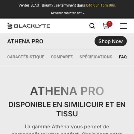
Passer au contenu
Ventes BLAST Bounty : se terminent dans
04d 05h 15m 58s.
Acheter maintenant >
0
0
item
ATHENA PRO
Shop Now
CARACTÉRISTIQUE
COMPAREZ
SPÉCIFICATIONS
FAQ
ATHENA PRO
DISPONIBLE EN SIMILICUIR ET EN
TISSU
La gamme Athena vous permet de