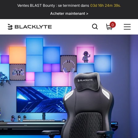
Passer au contenu
Ventes BLAST Bounty : se terminent dans
03d 16h 24m 39s.
Acheter maintenant >
0
0
item