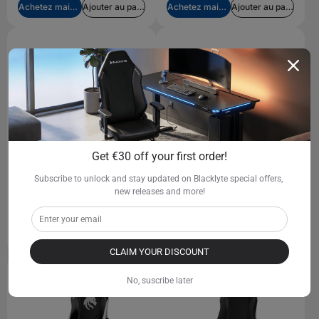
Achetez maintenant
Ajouter au panier
Achetez maintenant
Ajouter au panier
Get €30 off your first order!
Subscribe to unlock and stay updated on Blacklyte special offers, 
Athéna Pro
Athéna Pro
new releases and more!
Tissu / Craie
Tissu / Craie
€519,00
€519,00
Achetez maintenant
Ajouter au panier
Achetez maintenant
Ajouter au panier
CLAIM YOUR DISCOUNT
No, suscribe later