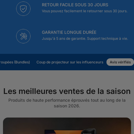
RETOUR FACILE SOUS 30 JOURS
Vous pouvez facilement le retourner sous 30 jours.
GARANTIE LONGUE DURÉE
Jusqu'à 5 ans de garantie. Support technique à vie.
roupées (Bundles)
Coup de projecteur sur les influenceurs
Avis vérifiés
Les meilleures ventes de la saison
Produits de haute performance éprouvés tout au long de la
saison 2026.