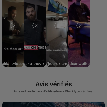
fabian.videograf
@jake_theviking
@derek.she
@deanwethers
Avis vérifiés
Avis authentiques d'utilisateurs Blacklyte vérifiés.