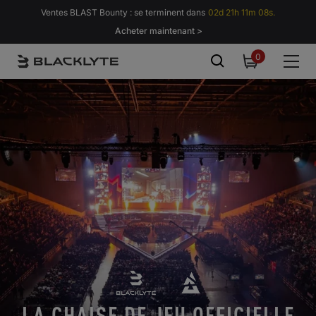
Passer au contenu
Ventes BLAST Bounty : se terminent dans
02d 21h 11m 07s.
Acheter maintenant >
0
0
item
LA CHAISE DE JEU OFFICIELLE