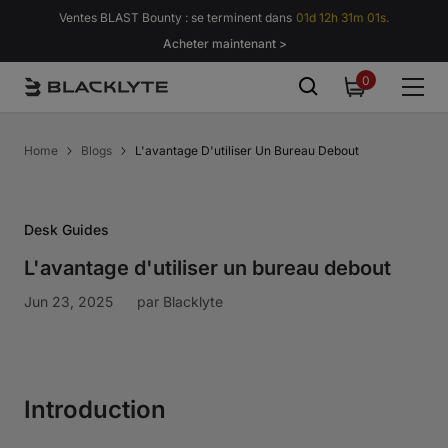
Passer au contenu
Ventes BLAST Bounty : se terminent dans
01d 12h 31m 00s.
Acheter maintenant >
0
0
item
Home
Blogs
L'avantage D'utiliser Un Bureau Debout
Desk Guides
L'avantage d'utiliser un bureau debout
Jun 23, 2025
par
Blacklyte
Introduction