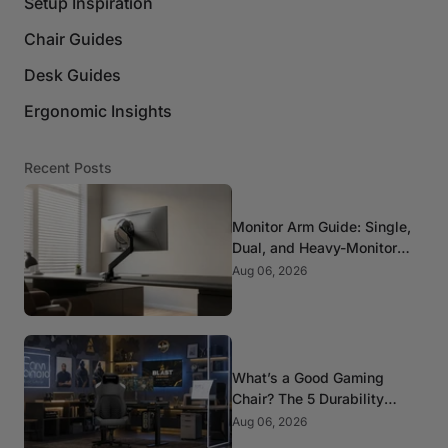
Setup Inspiration
Chair Guides
Desk Guides
Ergonomic Insights
Recent Posts
Monitor Arm Guide: Single,
Dual, and Heavy-Monitor
Mounts
Aug 06, 2026
What’s a Good Gaming
Chair? The 5 Durability
Standards That Actually
Aug 06, 2026
Matter