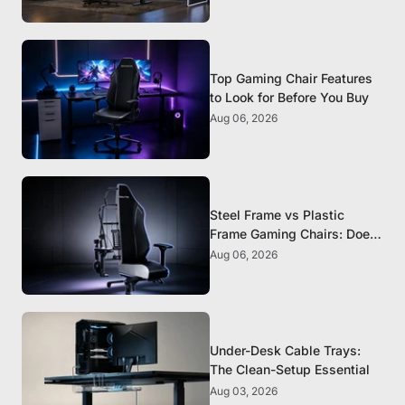
Top Gaming Chair Features
to Look for Before You Buy
Aug 06, 2026
Steel Frame vs Plastic
Frame Gaming Chairs: Does
It Matter?
Aug 06, 2026
Under-Desk Cable Trays:
The Clean-Setup Essential
Aug 03, 2026