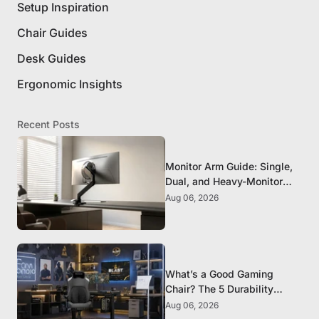
Setup Inspiration
Chair Guides
Desk Guides
Ergonomic Insights
Recent Posts
Monitor Arm Guide: Single,
Dual, and Heavy-Monitor
Mounts
Aug 06, 2026
What’s a Good Gaming
Chair? The 5 Durability
Standards That Actually
Aug 06, 2026
Matter