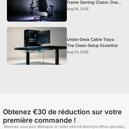
Frame Gaming Chairs: Does
It Matter?
Aug 06, 2026
Under-Desk Cable Trays:
The Clean-Setup Essential
Aug 03, 2026
Obtenez €30 de réduction sur votre
première commande !
Abonnez-vous pour débloquer et rester informé Blacklyte offres spéciales,