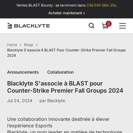
Passer au contenu
Ventes BLAST Bounty : se terminent dans
03d 04h 56m 25s.
Acheter maintenant >
0
0
item
Home
Blogs
Blacklyte S'associe À BLAST Pour Counter-Strike Premier Fall Groups
2024
Announcements
Collaboration
Blacklyte S'associe à BLAST pour
Counter-Strike Premier Fall Groups 2024
Jul 24, 2024
par
Blacklyte
Une collaboration innovante destinée à élever
l’expérience Esports
Blacklyte, un nom leader en matière de technologie