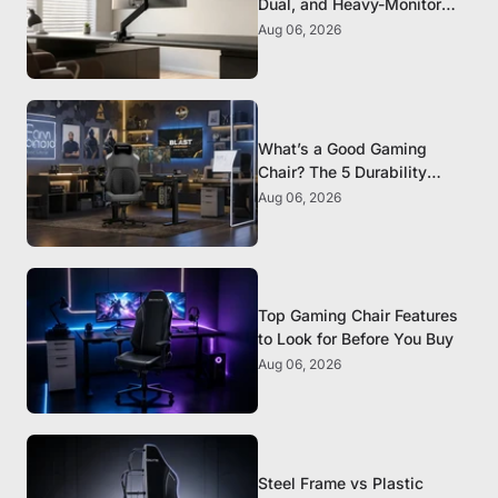
Dual, and Heavy-Monitor
Mounts
Aug 06, 2026
What’s a Good Gaming
Chair? The 5 Durability
Standards That Actually
Aug 06, 2026
Matter
Top Gaming Chair Features
to Look for Before You Buy
Aug 06, 2026
Steel Frame vs Plastic