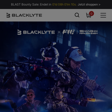
Zum Inhalt springen
BLAST Bounty Sale: Endet in
01d 06h 01m 09s.
Jetzt shoppen >
0
0
items