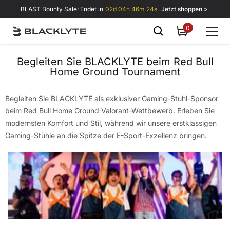
Zum Inhalt springen
BLAST Bounty Sale: Endet in
02d 04h 46m 23s.
Jetzt shoppen >
0
0
items
Begleiten Sie BLACKLYTE beim Red Bull
Home Ground Tournament
Begleiten Sie BLACKLYTE als exklusiver Gaming-Stuhl-Sponsor
beim Red Bull Home Ground Valorant-Wettbewerb. Erleben Sie
modernsten Komfort und Stil, während wir unsere erstklassigen
Gaming-Stühle an die Spitze der E-Sport-Exzellenz bringen.