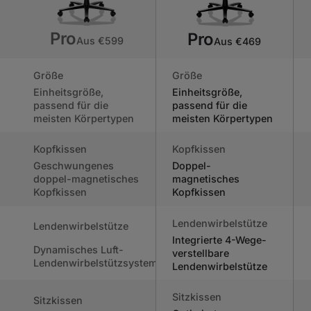
Pro
Pro
Aus €599
Aus €469
Größe
Größe
Einheitsgröße,
Einheitsgröße,
passend für die
passend für die
meisten Körpertypen
meisten Körpertypen
Kopfkissen
Kopfkissen
Geschwungenes
Doppel-
doppel-magnetisches
magnetisches
Kopfkissen
Kopfkissen
Lendenwirbelstütze
Lendenwirbelstütze
Integrierte 4-Wege-
Dynamisches Luft-
verstellbare
Lendenwirbelstützsystem
Lendenwirbelstütze
Sitzkissen
Sitzkissen