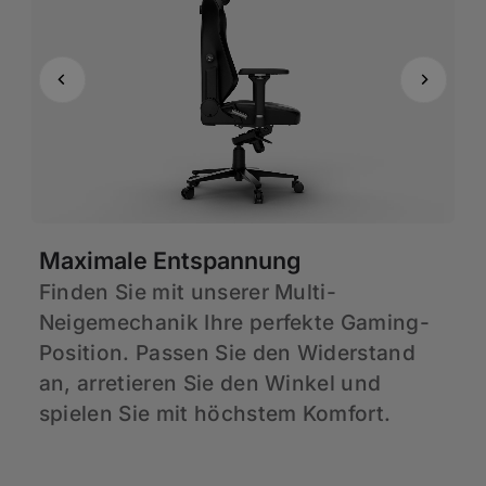
Maximale Entspannung
A
Finden Sie mit unserer Multi-
S
en
Neigemechanik Ihre perfekte Gaming-
G
Position. Passen Sie den Widerstand
L
an, arretieren Sie den Winkel und
H
spielen Sie mit höchstem Komfort.
K