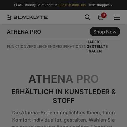
Zum Inhalt springen
BLAST Bounty Sale: Endet in
03d 01h 00m 36s.
Jetzt shoppen >
0
0
items
ATHENA PRO
Shop Now
HÄUFIG
FUNKTION
VERGLEICHEN
SPEZIFIKATIONEN
GESTELLTE
FRAGEN
ATHENA PRO
ERHÄLTLICH IN KUNSTLEDER &
STOFF
Die Athena-Serie ermöglicht es Ihnen, Ihren
Komfort individuell zu gestalten. Wählen Sie