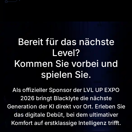
Bereit für das nächste
Level?
Kommen Sie vorbei und
Get €30 off your first order!
Subscribe to unlock and stay updated on Blacklyte special offers, 
spielen Sie.
new releases and more!
Als offizieller Sponsor der LVL UP EXPO
2026 bringt Blacklyte die nächste
CLAIM YOUR DISCOUNT
Generation der KI direkt vor Ort. Erleben Sie
No, suscribe later
das digitale Debüt, bei dem ultimativer
Komfort auf erstklassige Intelligenz trifft.