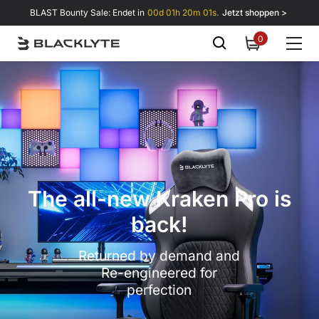
Zum Inhalt springen
BLAST Bounty Sale: Endet in
00d 01h 20m 01s.
Jetzt shoppen >
0
0
items
The all-new Kraken Pro is
back!
Returned by demand and
Re-engineered for
perfection