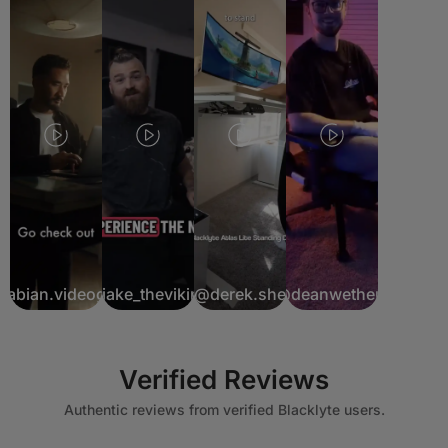
fabian.videograf
@jake_theviking
@derek.she
@deanwethers
Verified Reviews
Authentic reviews from verified Blacklyte users.