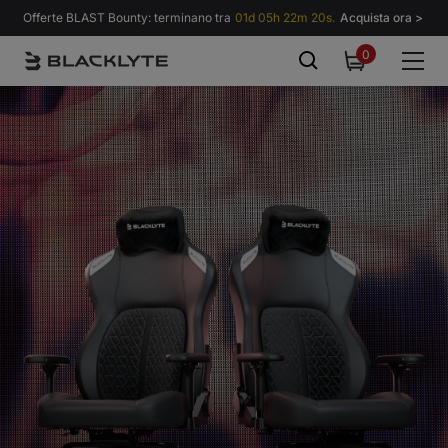
Vai al contenuto
Offerte BLAST Bounty: terminano tra
01d 05h 22m 19s.
Acquista ora >
0
0
items