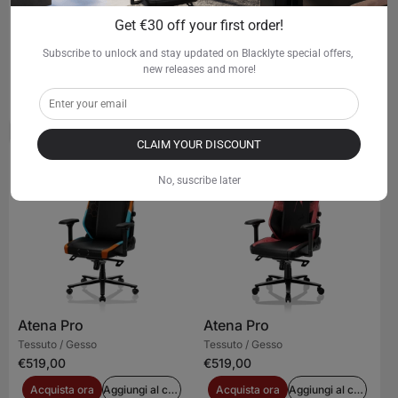
Get €30 off your first order!
Atena Pro
Atena Pro
Subscribe to unlock and stay updated on Blacklyte special offers, 
Tessuto / Gesso
Tessuto / Gesso
new releases and more!
€469,00
€469,00
Acquista ora
Aggiungi al carrello
Acquista ora
Aggiungi al carrello
CLAIM YOUR DISCOUNT
No, suscribe later
Atena Pro
Atena Pro
Tessuto / Gesso
Tessuto / Gesso
€519,00
€519,00
Acquista ora
Aggiungi al carrello
Acquista ora
Aggiungi al carrello