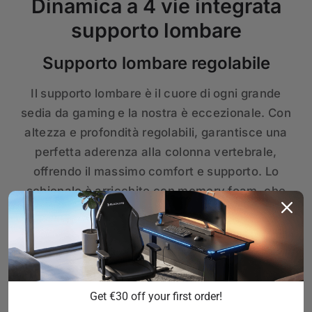
Dinamica a 4 vie integrata
supporto lombare
Supporto lombare regolabile
Il supporto lombare è il cuore di ogni grande
sedia da gaming e la nostra è eccezionale. Con
altezza e profondità regolabili, garantisce una
perfetta aderenza alla colonna vertebrale,
offrendo il massimo comfort e supporto. Lo
schienale è arricchito con memory foam, che
offre ancora più morbidezza e comfort fornendo
allo stesso tempo un supporto superiore per
lunghe sessioni di gioco.
Get €30 off your first order!