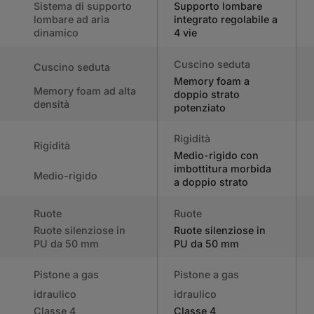
Sistema di supporto
Supporto lombare
lombare ad aria
integrato regolabile a
dinamico
4 vie
Cuscino seduta
Cuscino seduta
Memory foam a
Memory foam ad alta
doppio strato
densità
potenziato
Rigidità
Rigidità
Medio-rigido con
imbottitura morbida
Medio-rigido
a doppio strato
Ruote
Ruote
Ruote silenziose in
Ruote silenziose in
PU da 50 mm
PU da 50 mm
Pistone a gas
Pistone a gas
idraulico
idraulico
Classe 4
Classe 4