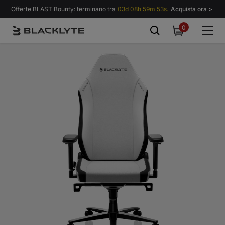
Vai al contenuto
Offerte BLAST Bounty: terminano tra
03d 08h 59m 49s.
Acquista ora >
0
0
items