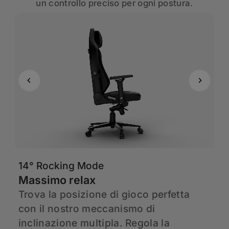
un controllo preciso per ogni postura.
14° Rocking Mode
6
Massimo relax
A
un
Trova la posizione di gioco perfetta
I
con il nostro meccanismo di
C
inclinazione multipla. Regola la
F